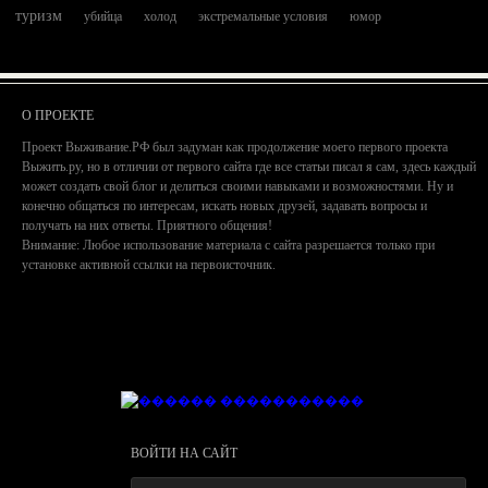
туризм
убийца
холод
экстремальные условия
юмор
О ПРОЕКТЕ
Проект Выживание.РФ был задуман как продолжение моего первого проекта
Выжить.ру, но в отличии от первого сайта где все статьи писал я сам, здесь каждый
может создать свой блог и делиться своими навыками и возможностями. Ну и
конечно общаться по интересам, искать новых друзей, задавать вопросы и
получать на них ответы. Приятного общения!
Внимание: Любое использование материала с сайта разрешается только при
установке активной ссылки на первоисточник.
ВОЙТИ НА САЙТ