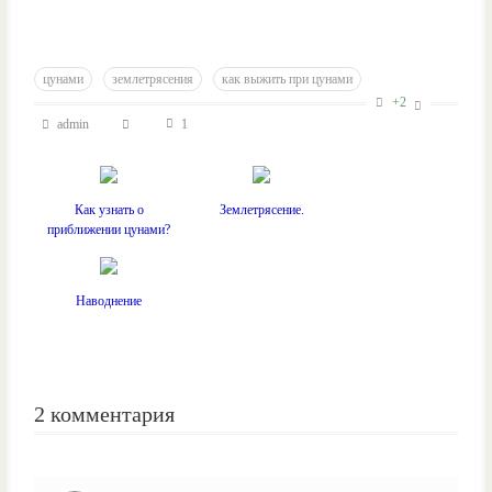
цунами
землетрясения
как выжить при цунами
+2
admin
1
Как узнать о
Землетрясение.
приближении цунами?
Наводнение
2
комментария