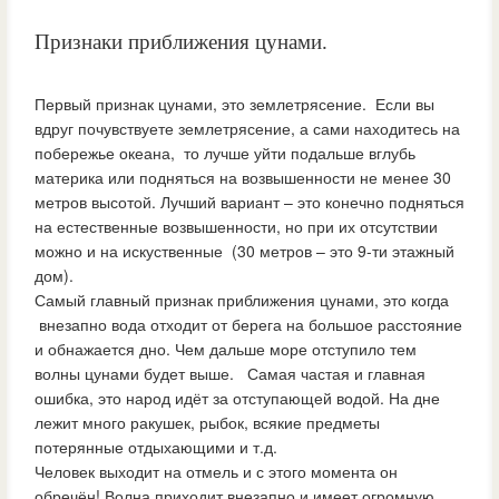
Признаки приближения цунами.
Первый признак цунами, это землетрясение. Если вы
вдруг почувствуете землетрясение, а сами находитесь на
побережье океана, то лучше уйти подальше вглубь
материка или подняться на возвышенности не менее 30
метров высотой. Лучший вариант – это конечно подняться
на естественные возвышенности, но при их отсутствии
можно и на искуственные (30 метров – это 9-ти этажный
дом).
Самый главный признак приближения цунами, это когда
внезапно вода отходит от берега на большое расстояние
и обнажается дно. Чем дальше море отступило тем
волны цунами будет выше. Самая частая и главная
ошибка, это народ идёт за отступающей водой. На дне
лежит много ракушек, рыбок, всякие предметы
потерянные отдыхающими и т.д.
Человек выходит на отмель и с этого момента он
обречён! Волна приходит внезапно и имеет огромную