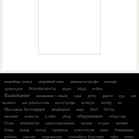
авиакатастрофа
аварийные запасы
аварийный запас
авиация
безопасность
армагедон
вода
война
видео
Выживание
дети
еда
как
выживание с семьёй
горы
дорога
выжить
катастрофа
конкурс
как добыть огонь
костёр
лес
Массовые беспорядки
медицина
НАЗ
море
НАЗы
насилие
новости
оборудование
общество
о сайте
обзор
опасности
ориентирование
отдых
Огонь
оружие
питание
поход
природа
психология
Пища
пожар
раны
Реанимация
снаряжение
стихийное бедствие
ребёнок
самолёт
тайга
толпа