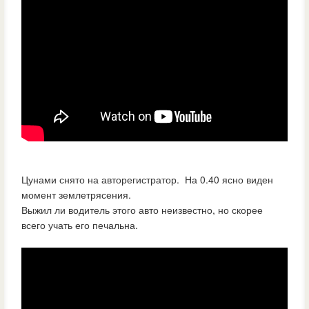
Цунами снято на авторегистратор. На 0.40 ясно виден
момент землетрясения.
Выжил ли водитель этого авто неизвестно, но скорее
всего учать его печальна.