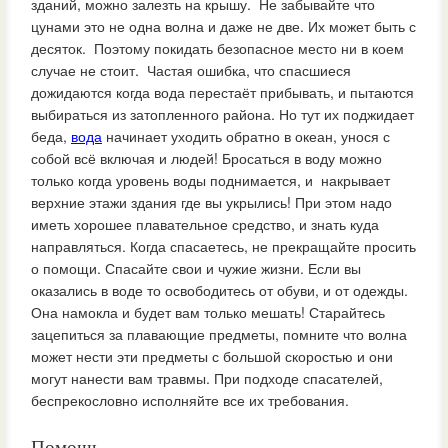
зданий, можно залезть на крышу. Не забывайте что
цунами это не одна волна и даже не две. Их может быть с
десяток. Поэтому покидать безопасное место ни в коем
случае не стоит. Частая ошибка, что спасшиеся
дожидаются когда вода перестаёт прибывать, и пытаются
выбираться из затопленного района. Но тут их поджидает
беда,
вода
начинает уходить обратно в океан, унося с
собой всё включая и людей! Бросаться в воду можно
только когда уровень воды поднимается, и накрывает
верхние этажи здания где вы укрылись! При этом надо
иметь хорошее плавательное средство, и знать куда
направляться. Когда спасаетесь, не прекращайте просить
о помощи. Спасайте свои и чужие жизни. Если вы
оказались в воде то освободитесь от обуви, и от одежды.
Она намокла и будет вам только мешать! Старайтесь
зацепиться за плавающие предметы, помните что волна
может нести эти предметы с большой скоростью и они
могут нанести вам травмы. При подходе спасателей,
беспрекословно исполняйте все их требования.
Помощь.