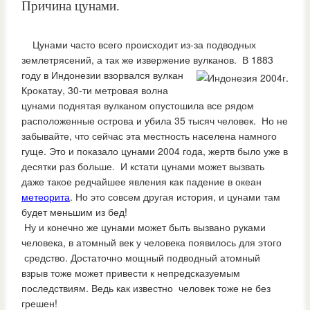
Причина цунами.
Цунами часто всего происходит из-за подводных
землетрясений, а так же извержение вулканов.
В 1883
году в Индонезии взорвался вулкан
Крокатау, 30-ти метровая волна
цунами поднятая вулканом опустошила все рядом
расположенные острова и убила 35 тысяч человек. Но не
забывайте, что сейчас эта местность населена намного
гуще. Это и показало цунами 2004 года, жертв было уже в
десятки раз больше. И кстати цунами может вызвать
даже такое редчайшее явления как падение в океан
метеорита
. Но это совсем другая история, и цунами там
будет меньшим из бед!
Ну и конечно же цунами может быть вызвано руками
человека, в атомный век у человека появилось для этого
средство. Достаточно мощный подводный атомный
взрыв тоже может привести к непредсказуемым
последствиям. Ведь как известно человек тоже не без
грешен!