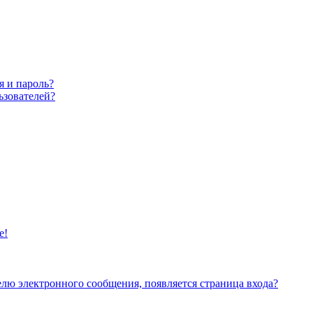
я и пароль?
ьзователей?
е!
елю электронного сообщения, появляется страница входа?