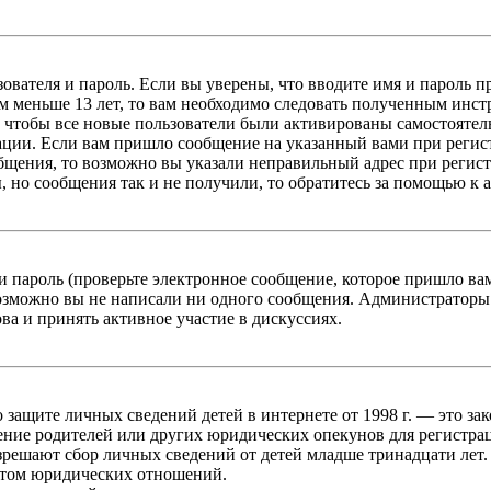
зователя и пароль. Если вы уверены, что вводите имя и пароль п
 меньше 13 лет, то вам необходимо следовать полученным инстру
 чтобы все новые пользователи были активированы самостоятель
ации. Если вам пришло сообщение на указанный вами при регис
бщения, то возможно вы указали неправильный адрес при регист
, но сообщения так и не получили, то обратитесь за помощью к
 пароль (проверьте электронное сообщение, которое пришло ва
возможно вы не написали ни одного сообщения. Администраторы
ва и принять активное участие в дискуссиях.
он о защите личных сведений детей в интернете от 1998 г. — это
ние родителей или других юридических опекунов для регистрац
зрешают сбор личных сведений от детей младше тринадцати лет.
ктом юридических отношений.