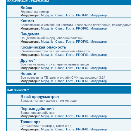
ВОЗМОЖНЫЕ КАТАКЛИЗМЫ
Война
Ядерная например
Модераторы:
Морд
,
lis
,
Ставр
,
Гость
,
PROF61
,
Модератор
Климат
Всевозможные изменения климата. Глобальное потепление, похолодани
Модераторы:
Морд
,
lis
,
Ставр
,
Гость
,
PROF61
,
Модератор
Пандемия
Пандемия какой-нибудь опасной болезни.
Модераторы:
Морд
,
lis
,
Ставр
,
Гость
,
PROF61
,
Модератор
Космическая опасность
Столкновение Земли с космическим объектом
Модераторы:
Морд
,
lis
,
Ставр
,
Гость
,
PROF61
,
Модератор
Другое"
Все что не относится к перечисленным выше
Модераторы:
Морд
,
lis
,
Ставр
,
Гость
,
PROF61
,
Модератор
Новости
Все новости из ТВ газет и онлайн СМИ касающиеся 3,14
Модераторы:
Морд
,
lis
,
Ставр
,
Гость
,
PROF61
,
Модератор
КАК ВЫЖИТЬ?
Я всё предусмотрел
Запасы, нычки и далее в том же роде
Первые действия
Ваши первые действия
Модераторы:
Морд
,
lis
,
Ставр
,
Гость
,
PROF61
,
Модератор
Транспорт
Автомобили, тракторы, танки и т.д.
Модераторы:
Морд
,
lis
,
Ставр
,
Гость
,
PROF61
,
Модератор