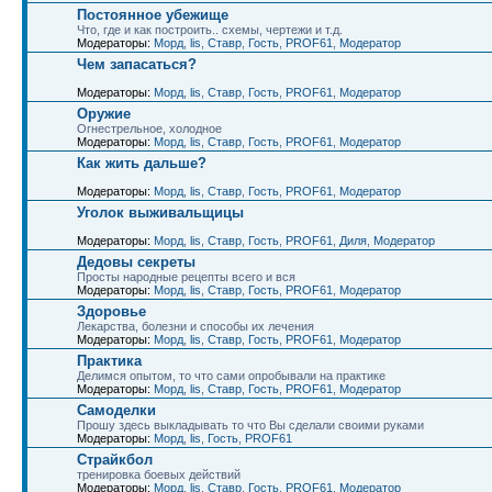
Постоянное убежище
Что, где и как построить.. схемы, чертежи и т.д.
Модераторы:
Морд
,
lis
,
Ставр
,
Гость
,
PROF61
,
Модератор
Чем запасаться?
Модераторы:
Морд
,
lis
,
Ставр
,
Гость
,
PROF61
,
Модератор
Оружие
Огнестрельное, холодное
Модераторы:
Морд
,
lis
,
Ставр
,
Гость
,
PROF61
,
Модератор
Как жить дальше?
Модераторы:
Морд
,
lis
,
Ставр
,
Гость
,
PROF61
,
Модератор
Уголок выживальщицы
Модераторы:
Морд
,
lis
,
Ставр
,
Гость
,
PROF61
,
Диля
,
Модератор
Дедовы секреты
Просты народные рецепты всего и вся
Модераторы:
Морд
,
lis
,
Ставр
,
Гость
,
PROF61
,
Модератор
Здоровье
Лекарства, болезни и способы их лечения
Модераторы:
Морд
,
lis
,
Ставр
,
Гость
,
PROF61
,
Модератор
Практика
Делимся опытом, то что сами опробывали на практике
Модераторы:
Морд
,
lis
,
Ставр
,
Гость
,
PROF61
,
Модератор
Самоделки
Прошу здесь выкладывать то что Вы сделали своими руками
Модераторы:
Морд
,
lis
,
Гость
,
PROF61
Страйкбол
тренировка боевых действий
Модераторы:
Морд
,
lis
,
Ставр
,
Гость
,
PROF61
,
Модератор