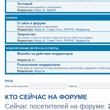
Тестовый
Пробуем выкладывать тренировки
Модераторы:
Морд
,
lis
,
Spieler6
КУРИЛКА
О сайте и форуме
Ваши предложения и замечания
Модераторы:
Морд
,
lis
,
Ставр
,
Гость
,
PROF61
,
Модератор
Творчество
рассказы, статьи и прочее творсчество не тему постьядера
Модераторы:
Морд
,
lis
,
Ставр
,
Гость
,
PROF61
,
Модератор
МОДЕРИРОВАНИЕ (ВОПРОСЫ И ОТВЕТЫ)
Жалобы на действия модераторов
Модератор:
lis
Разъяснения модераторов
Если вам не понятно почему модератор наказал Вас задавайте свой воп
Модераторы:
Морд
,
lis
ВХОД
Имя пользователя:
Пароль:
КТО СЕЙЧАС НА ФОРУМЕ
Сейчас посетителей на форуме: