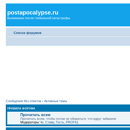
postapocalypse.ru
Выживание после глобальной катастрофы
Список форумов
Сообщения без ответов
•
Активные темы
ПРАВИЛА ФОРУМА
Прочитать всем
Прочитать всем, чтобы потом не обижаться, что вдруг забанили
Модераторы:
lis
,
Ставр
,
Гость
,
PROF61