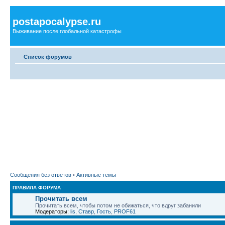
postapocalypse.ru
Выживание после глобальной катастрофы
Список форумов
Сообщения без ответов
•
Активные темы
ПРАВИЛА ФОРУМА
Прочитать всем
Прочитать всем, чтобы потом не обижаться, что вдруг забанили
Модераторы:
lis
,
Ставр
,
Гость
,
PROF61