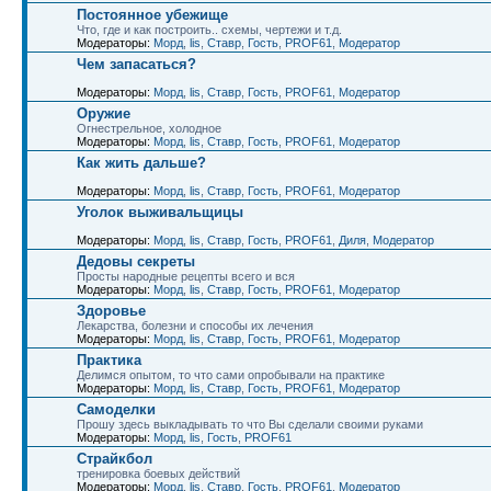
Постоянное убежище
Что, где и как построить.. схемы, чертежи и т.д.
Модераторы:
Морд
,
lis
,
Ставр
,
Гость
,
PROF61
,
Модератор
Чем запасаться?
Модераторы:
Морд
,
lis
,
Ставр
,
Гость
,
PROF61
,
Модератор
Оружие
Огнестрельное, холодное
Модераторы:
Морд
,
lis
,
Ставр
,
Гость
,
PROF61
,
Модератор
Как жить дальше?
Модераторы:
Морд
,
lis
,
Ставр
,
Гость
,
PROF61
,
Модератор
Уголок выживальщицы
Модераторы:
Морд
,
lis
,
Ставр
,
Гость
,
PROF61
,
Диля
,
Модератор
Дедовы секреты
Просты народные рецепты всего и вся
Модераторы:
Морд
,
lis
,
Ставр
,
Гость
,
PROF61
,
Модератор
Здоровье
Лекарства, болезни и способы их лечения
Модераторы:
Морд
,
lis
,
Ставр
,
Гость
,
PROF61
,
Модератор
Практика
Делимся опытом, то что сами опробывали на практике
Модераторы:
Морд
,
lis
,
Ставр
,
Гость
,
PROF61
,
Модератор
Самоделки
Прошу здесь выкладывать то что Вы сделали своими руками
Модераторы:
Морд
,
lis
,
Гость
,
PROF61
Страйкбол
тренировка боевых действий
Модераторы:
Морд
,
lis
,
Ставр
,
Гость
,
PROF61
,
Модератор