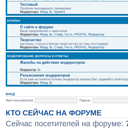
Тестовый
Пробуем выкладывать тренировки
Модераторы:
Морд
,
lis
,
Spieler6
КУРИЛКА
О сайте и форуме
Ваши предложения и замечания
Модераторы:
Морд
,
lis
,
Ставр
,
Гость
,
PROF61
,
Модератор
Творчество
рассказы, статьи и прочее творсчество не тему постьядера
Модераторы:
Морд
,
lis
,
Ставр
,
Гость
,
PROF61
,
Модератор
МОДЕРИРОВАНИЕ (ВОПРОСЫ И ОТВЕТЫ)
Жалобы на действия модераторов
Модератор:
lis
Разъяснения модераторов
Если вам не понятно почему модератор наказал Вас задавайте свой воп
Модераторы:
Морд
,
lis
ВХОД
Имя пользователя:
Пароль:
КТО СЕЙЧАС НА ФОРУМЕ
Сейчас посетителей на форуме: