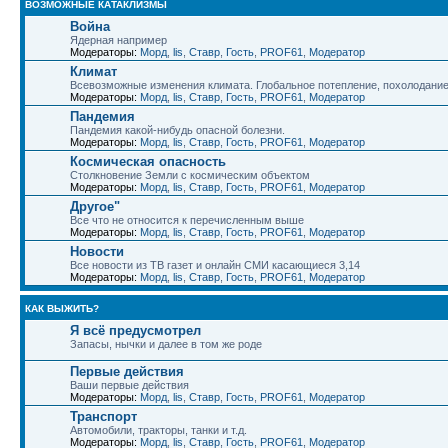
ВОЗМОЖНЫЕ КАТАКЛИЗМЫ
Война
Ядерная например
Модераторы:
Морд
,
lis
,
Ставр
,
Гость
,
PROF61
,
Модератор
Климат
Всевозможные изменения климата. Глобальное потепление, похолодани
Модераторы:
Морд
,
lis
,
Ставр
,
Гость
,
PROF61
,
Модератор
Пандемия
Пандемия какой-нибудь опасной болезни.
Модераторы:
Морд
,
lis
,
Ставр
,
Гость
,
PROF61
,
Модератор
Космическая опасность
Столкновение Земли с космическим объектом
Модераторы:
Морд
,
lis
,
Ставр
,
Гость
,
PROF61
,
Модератор
Другое"
Все что не относится к перечисленным выше
Модераторы:
Морд
,
lis
,
Ставр
,
Гость
,
PROF61
,
Модератор
Новости
Все новости из ТВ газет и онлайн СМИ касающиеся 3,14
Модераторы:
Морд
,
lis
,
Ставр
,
Гость
,
PROF61
,
Модератор
КАК ВЫЖИТЬ?
Я всё предусмотрел
Запасы, нычки и далее в том же роде
Первые действия
Ваши первые действия
Модераторы:
Морд
,
lis
,
Ставр
,
Гость
,
PROF61
,
Модератор
Транспорт
Автомобили, тракторы, танки и т.д.
Модераторы:
Морд
,
lis
,
Ставр
,
Гость
,
PROF61
,
Модератор