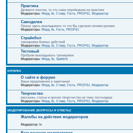
Практика
Делимся опытом, то что сами опробывали на практике
Модераторы:
Морд
,
lis
,
Ставр
,
Гость
,
PROF61
,
Модератор
Самоделки
Прошу здесь выкладывать то что Вы сделали своими руками
Модераторы:
Морд
,
lis
,
Гость
,
PROF61
Страйкбол
тренировка боевых действий
Модераторы:
Морд
,
lis
,
Ставр
,
Гость
,
PROF61
,
Модератор
Тестовый
Пробуем выкладывать тренировки
Модераторы:
Морд
,
lis
,
Spieler6
КУРИЛКА
О сайте и форуме
Ваши предложения и замечания
Модераторы:
Морд
,
lis
,
Ставр
,
Гость
,
PROF61
,
Модератор
Творчество
рассказы, статьи и прочее творсчество не тему постьядера
Модераторы:
Морд
,
lis
,
Ставр
,
Гость
,
PROF61
,
Модератор
МОДЕРИРОВАНИЕ (ВОПРОСЫ И ОТВЕТЫ)
Жалобы на действия модераторов
Модератор:
lis
Разъяснения модераторов