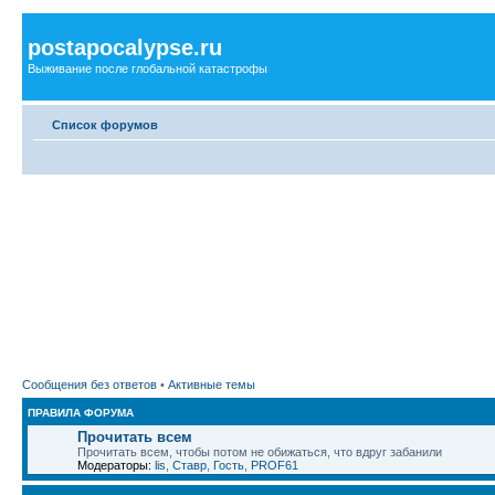
postapocalypse.ru
Выживание после глобальной катастрофы
Список форумов
Сообщения без ответов
•
Активные темы
ПРАВИЛА ФОРУМА
Прочитать всем
Прочитать всем, чтобы потом не обижаться, что вдруг забанили
Модераторы:
lis
,
Ставр
,
Гость
,
PROF61