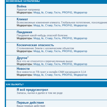
ВОЗМОЖНЫЕ КАТАКЛИЗМЫ
Война
Ядерная например
Модераторы:
Морд
,
lis
,
Ставр
,
Гость
,
PROF61
,
Модератор
Климат
Всевозможные изменения климата. Глобальное потепление, похолодани
Модераторы:
Морд
,
lis
,
Ставр
,
Гость
,
PROF61
,
Модератор
Пандемия
Пандемия какой-нибудь опасной болезни.
Модераторы:
Морд
,
lis
,
Ставр
,
Гость
,
PROF61
,
Модератор
Космическая опасность
Столкновение Земли с космическим объектом
Модераторы:
Морд
,
lis
,
Ставр
,
Гость
,
PROF61
,
Модератор
Другое"
Все что не относится к перечисленным выше
Модераторы:
Морд
,
lis
,
Ставр
,
Гость
,
PROF61
,
Модератор
Новости
Все новости из ТВ газет и онлайн СМИ касающиеся 3,14
Модераторы:
Морд
,
lis
,
Ставр
,
Гость
,
PROF61
,
Модератор
КАК ВЫЖИТЬ?
Я всё предусмотрел
Запасы, нычки и далее в том же роде
Первые действия
Ваши первые действия