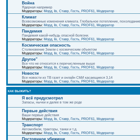
Война
Ядерная например
Модераторы:
Морд
,
lis
,
Ставр
,
Гость
,
PROF61
,
Модератор
Климат
Всевозможные изменения климата. Глобальное потепление, похолодани
Модераторы:
Морд
,
lis
,
Ставр
,
Гость
,
PROF61
,
Модератор
Пандемия
Пандемия какой-нибудь опасной болезни.
Модераторы:
Морд
,
lis
,
Ставр
,
Гость
,
PROF61
,
Модератор
Космическая опасность
Столкновение Земли с космическим объектом
Модераторы:
Морд
,
lis
,
Ставр
,
Гость
,
PROF61
,
Модератор
Другое"
Все что не относится к перечисленным выше
Модераторы:
Морд
,
lis
,
Ставр
,
Гость
,
PROF61
,
Модератор
Новости
Все новости из ТВ газет и онлайн СМИ касающиеся 3,14
Модераторы:
Морд
,
lis
,
Ставр
,
Гость
,
PROF61
,
Модератор
КАК ВЫЖИТЬ?
Я всё предусмотрел
Запасы, нычки и далее в том же роде
Первые действия
Ваши первые действия
Модераторы:
Морд
,
lis
,
Ставр
,
Гость
,
PROF61
,
Модератор
Транспорт
Автомобили, тракторы, танки и т.д.
Модераторы:
Морд
,
lis
,
Ставр
,
Гость
,
PROF61
,
Модератор
Постоянное убежище