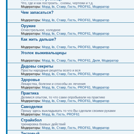
Что, где и как построить.. схемы, чертежи и т.д.
Модераторы:
Морд
,
lis
,
Ставр
,
Гость
,
PROF61
,
Модератор
Чем запасаться?
Модераторы:
Морд
,
lis
,
Ставр
,
Гость
,
PROF61
,
Модератор
Оружие
Огнестрельное, холодное
Модераторы:
Морд
,
lis
,
Ставр
,
Гость
,
PROF61
,
Модератор
Как жить дальше?
Модераторы:
Морд
,
lis
,
Ставр
,
Гость
,
PROF61
,
Модератор
Уголок выживальщицы
Модераторы:
Морд
,
lis
,
Ставр
,
Гость
,
PROF61
,
Диля
,
Модератор
Дедовы секреты
Просты народные рецепты всего и вся
Модераторы:
Морд
,
lis
,
Ставр
,
Гость
,
PROF61
,
Модератор
Здоровье
Лекарства, болезни и способы их лечения
Модераторы:
Морд
,
lis
,
Ставр
,
Гость
,
PROF61
,
Модератор
Практика
Делимся опытом, то что сами опробывали на практике
Модераторы:
Морд
,
lis
,
Ставр
,
Гость
,
PROF61
,
Модератор
Самоделки
Прошу здесь выкладывать то что Вы сделали своими руками
Модераторы:
Морд
,
lis
,
Гость
,
PROF61
Страйкбол
тренировка боевых действий
Модераторы:
Морд
,
lis
,
Ставр
,
Гость
,
PROF61
,
Модератор
Тестовый