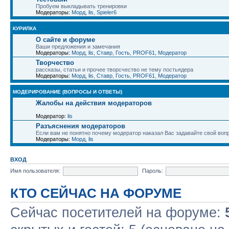
Пробуем выкладывать тренировки
Модераторы:
Морд
,
lis
,
Spieler6
КУРИЛКА
О сайте и форуме
Ваши предложения и замечания
Модераторы:
Морд
,
lis
,
Ставр
,
Гость
,
PROF61
,
Модератор
Творчество
рассказы, статьи и прочее творсчество не тему постьядера
Модераторы:
Морд
,
lis
,
Ставр
,
Гость
,
PROF61
,
Модератор
МОДЕРИРОВАНИЕ (ВОПРОСЫ И ОТВЕТЫ)
Жалобы на действия модераторов
Модератор:
lis
Разъяснения модераторов
Если вам не понятно почему модератор наказал Вас задавайте свой воп
Модераторы:
Морд
,
lis
ВХОД
Имя пользователя:
Пароль:
КТО СЕЙЧАС НА ФОРУМЕ
Сейчас посетителей на форуме: