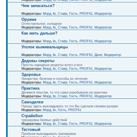
Чем запасаться?
Модераторы:
Морд
,
lis
,
Ставр
,
Гость
,
PROF61
,
Модератор
Оружие
Огнестрельное, холодное
Модераторы:
Морд
,
lis
,
Ставр
,
Гость
,
PROF61
,
Модератор
Как жить дальше?
Модераторы:
Морд
,
lis
,
Ставр
,
Гость
,
PROF61
,
Модератор
Уголок выживальщицы
Модераторы:
Морд
,
lis
,
Ставр
,
Гость
,
PROF61
,
Диля
,
Модератор
Дедовы секреты
Просты народные рецепты всего и вся
Модераторы:
Морд
,
lis
,
Ставр
,
Гость
,
PROF61
,
Модератор
Здоровье
Лекарства, болезни и способы их лечения
Модераторы:
Морд
,
lis
,
Ставр
,
Гость
,
PROF61
,
Модератор
Практика
Делимся опытом, то что сами опробывали на практике
Модераторы:
Морд
,
lis
,
Ставр
,
Гость
,
PROF61
,
Модератор
Самоделки
Прошу здесь выкладывать то что Вы сделали своими руками
Модераторы:
Морд
,
lis
,
Гость
,
PROF61
Страйкбол
тренировка боевых действий
Модераторы:
Морд
,
lis
,
Ставр
,
Гость
,
PROF61
,
Модератор
Тестовый
Пробуем выкладывать тренировки