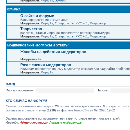
Модераторы:
Морд
,
lis
,
Spieler6
КУРИЛКА
О сайте и форуме
Ваши предложения и замечания
Модераторы:
Морд
,
lis
,
Ставр
,
Гость
,
PROF61
,
Модератор
Творчество
рассказы, статьи и прочее творсчество не тему постьядера
Модераторы:
Морд
,
lis
,
Ставр
,
Гость
,
PROF61
,
Модератор
МОДЕРИРОВАНИЕ (ВОПРОСЫ И ОТВЕТЫ)
Жалобы на действия модераторов
Модератор:
lis
Разъяснения модераторов
Если вам не понятно почему модератор наказал Вас задавайте свой воп
Модераторы:
Морд
,
lis
ВХОД
Имя пользователя:
Пароль:
КТО СЕЙЧАС НА ФОРУМЕ
Сейчас посетителей на форуме:
20
, из них зарегистрированных: 0, 0 скрытых и го
Больше всего посетителей (
1210
) на форуме было Сб май 09, 2026 19:02
Зарегистрированные пользователи: нет зарегистрированных пользователей
Легенда:
Администраторы
,
Главные модераторы