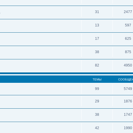
31
2477
е
13
597
17
625
38
875
82
4950
ТЕМЫ
СООБЩЕ
99
5749
29
1876
38
1747
42
1990