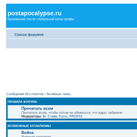
postapocalypse.ru
Выживание после глобальной катастрофы
Список форумов
Сообщения без ответов
•
Активные темы
ПРАВИЛА ФОРУМА
Прочитать всем
Прочитать всем, чтобы потом не обижаться, что вдруг забанили
Модераторы:
lis
,
Ставр
,
Гость
,
PROF61
ВОЗМОЖНЫЕ КАТАКЛИЗМЫ
Война
Ядерная например