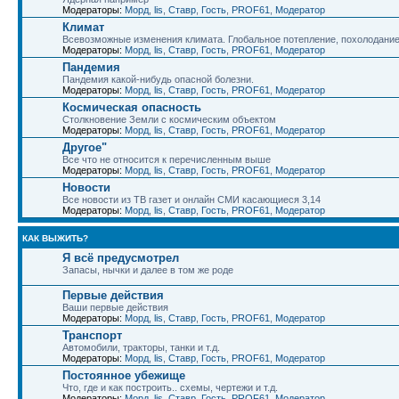
Модераторы:
Морд
,
lis
,
Ставр
,
Гость
,
PROF61
,
Модератор
Климат
Всевозможные изменения климата. Глобальное потепление, похолодани
Модераторы:
Морд
,
lis
,
Ставр
,
Гость
,
PROF61
,
Модератор
Пандемия
Пандемия какой-нибудь опасной болезни.
Модераторы:
Морд
,
lis
,
Ставр
,
Гость
,
PROF61
,
Модератор
Космическая опасность
Столкновение Земли с космическим объектом
Модераторы:
Морд
,
lis
,
Ставр
,
Гость
,
PROF61
,
Модератор
Другое"
Все что не относится к перечисленным выше
Модераторы:
Морд
,
lis
,
Ставр
,
Гость
,
PROF61
,
Модератор
Новости
Все новости из ТВ газет и онлайн СМИ касающиеся 3,14
Модераторы:
Морд
,
lis
,
Ставр
,
Гость
,
PROF61
,
Модератор
КАК ВЫЖИТЬ?
Я всё предусмотрел
Запасы, нычки и далее в том же роде
Первые действия
Ваши первые действия
Модераторы:
Морд
,
lis
,
Ставр
,
Гость
,
PROF61
,
Модератор
Транспорт
Автомобили, тракторы, танки и т.д.
Модераторы:
Морд
,
lis
,
Ставр
,
Гость
,
PROF61
,
Модератор
Постоянное убежище
Что, где и как построить.. схемы, чертежи и т.д.
Модераторы:
Морд
,
lis
,
Ставр
,
Гость
,
PROF61
,
Модератор