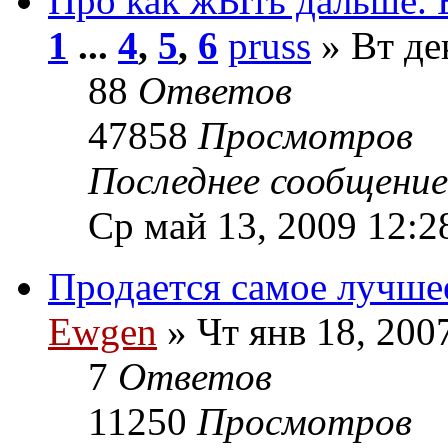
Про как жЫть дальше. 
1
...
4
,
5
,
6
pruss
» Вт де
88
Ответов
47858
Просмотров
Последнее сообщени
Ср май 13, 2009 12:2
Продается самое лучш
Ewgen
» Чт янв 18, 200
7
Ответов
11250
Просмотров