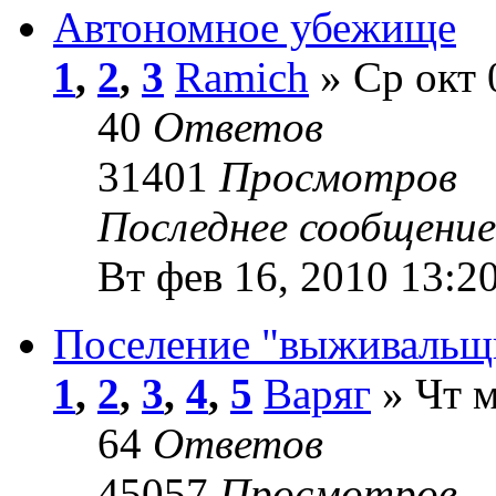
Автономное убежище
1
,
2
,
3
Ramich
» Ср окт 
40
Ответов
31401
Просмотров
Последнее сообщени
Вт фев 16, 2010 13:2
Поселение "выживальщ
1
,
2
,
3
,
4
,
5
Варяг
» Чт м
64
Ответов
45057
Просмотров