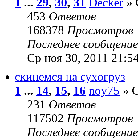
1
...
29
,
30
,
31
Decker
» 
453
Ответов
168378
Просмотров
Последнее сообщени
Ср ноя 30, 2011 21:5
скинемся на сухогруз
1
...
14
,
15
,
16
noy75
» С
231
Ответов
117502
Просмотров
Последнее сообщени