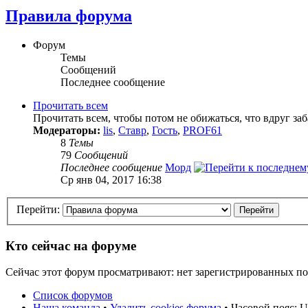
Правила форума
Форум
Темы
Сообщений
Последнее сообщение
Прочитать всем
Прочитать всем, чтобы потом не обижаться, что вдруг за
Модераторы:
lis
,
Ставр
,
Гость
,
PROF61
8
Темы
79
Сообщений
Последнее сообщение
Морд
Ср янв 04, 2017 16:38
Перейти:
Кто сейчас на форуме
Сейчас этот форум просматривают: нет зарегистрированных пол
Список форумов
Наша команда
•
Удалить cookies форума
• Часовой пояс: U