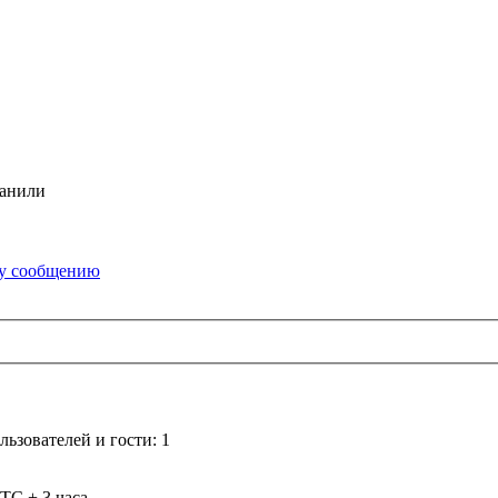
банили
ьзователей и гости: 1
TC + 3 часа