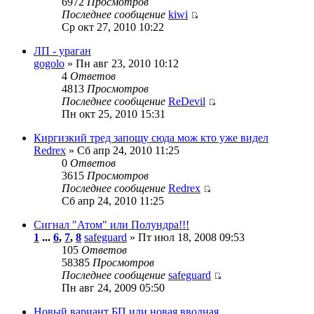
6972
Просмотров
Последнее сообщение
kiwi
Ср окт 27, 2010 10:22
ЛП - ураган
gogolo
» Пн авг 23, 2010 10:12
4
Ответов
4813
Просмотров
Последнее сообщение
ReDevil
Пн окт 25, 2010 15:31
Киргизкий тред запощу сюда мож кто уже видел
Redrex
» Сб апр 24, 2010 11:25
0
Ответов
3615
Просмотров
Последнее сообщение
Redrex
Сб апр 24, 2010 11:25
Сигнал "Атом" или Полундра!!!
1
...
6
,
7
,
8
safeguard
» Пт июл 18, 2008 09:53
105
Ответов
58385
Просмотров
Последнее сообщение
safeguard
Пн авг 24, 2009 05:50
Новый вариант БП или новая вводная.