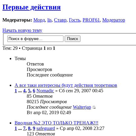
Первые действия
Модераторы:
Морд
,
lis
,
Ставр
,
Гость
,
PROF61
,
Модератор
Начать новую тему
Тем: 29 • Страница
1
из
1
Темы
Ответов
Просмотров
Последнее сообщение
А все таки интересны будут действия теоретиков
1
...
4
,
5
,
6
Nomadic
» Сб сен 29, 2007 00:45
85
Ответов
80215
Просмотров
Последнее сообщение
Walterjap
Вт апр 02, 2019 02:49
Вводная №2 ЭТО ТОЛЬКО ТРЕНАЖ!!!
1
...
7
,
8
,
9
safeguard
» Ср апр 02, 2008 23:27
123
Ответов