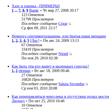
Хаос и паника - ПРИМЕРЫ!
1
...
7
,
8
,
9
Варяг
» Чт мар 27, 2008 20:17
123
Ответов
51799
Просмотров
Последнее сообщение
Cezar
Ср фев 09, 2011 22:17
Немного сентиментальщины, или братья наши меньшие
1
,
2
,
3
,
4
,
5
[Лис]
» Пн авг 24, 2009 13:13
67
Ответов
33419
Просмотров
Последнее сообщение
Niraid
Пн ноя 29, 2010 02:38
Как быть тем кто живет в маленьких городах?
1
,
2
elemian
» Вт авг 18, 2009 09:46
27
Ответов
16826
Просмотров
Последнее сообщение
Saluza Secundus
Ср ноя 03, 2010 20:08
Как переправляться через реки в отсутствии целых мосто
Людоед
» Пн окт 25, 2010 16:46
10
Ответов