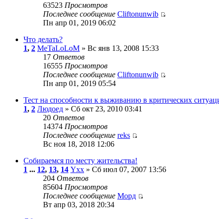
63523
Просмотров
Последнее сообщение
Cliftonunwib
Пн апр 01, 2019 06:02
Что делать?
1
,
2
MeTaLoLoM
» Вс янв 13, 2008 15:33
17
Ответов
16555
Просмотров
Последнее сообщение
Cliftonunwib
Пн апр 01, 2019 05:54
Тест на способности к выживанию в критических ситуац
1
,
2
Людоед
» Сб окт 23, 2010 03:41
20
Ответов
14374
Просмотров
Последнее сообщение
reks
Вс ноя 18, 2018 12:06
Собираемся по месту жительства!
1
...
12
,
13
,
14
Yxx
» Сб июл 07, 2007 13:56
204
Ответов
85604
Просмотров
Последнее сообщение
Морд
Вт апр 03, 2018 20:34