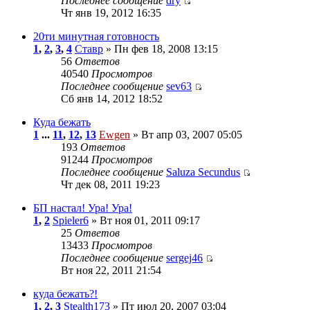
Последнее сообщение
dry
Чт янв 19, 2012 16:35
20ти минутная готовность
1
,
2
,
3
,
4
Ставр
» Пн фев 18, 2008 13:15
56
Ответов
40540
Просмотров
Последнее сообщение
sev63
Сб янв 14, 2012 18:52
Куда бежать
1
...
11
,
12
,
13
Ewgen
» Вт апр 03, 2007 05:05
193
Ответов
91244
Просмотров
Последнее сообщение
Saluza Secundus
Чт дек 08, 2011 19:23
БП настал! Ура! Ура!
1
,
2
Spieler6
» Вт ноя 01, 2011 09:17
25
Ответов
13433
Просмотров
Последнее сообщение
sergej46
Вт ноя 22, 2011 21:54
куда бежать?!
1
,
2
,
3
Stealth173
» Пт июл 20, 2007 03:04