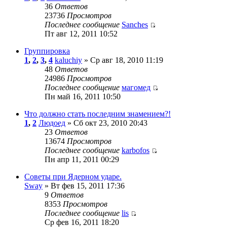
36
Ответов
23736
Просмотров
Последнее сообщение
Sanches
Пт авг 12, 2011 10:52
Группировка
1
,
2
,
3
,
4
kaluchiy
» Ср авг 18, 2010 11:19
48
Ответов
24986
Просмотров
Последнее сообщение
магомед
Пн май 16, 2011 10:50
Что должно стать последним знамением?!
1
,
2
Людоед
» Сб окт 23, 2010 20:43
23
Ответов
13674
Просмотров
Последнее сообщение
karbofos
Пн апр 11, 2011 00:29
Советы при Ядерном ударе.
Sway
» Вт фев 15, 2011 17:36
9
Ответов
8353
Просмотров
Последнее сообщение
lis
Ср фев 16, 2011 18:20