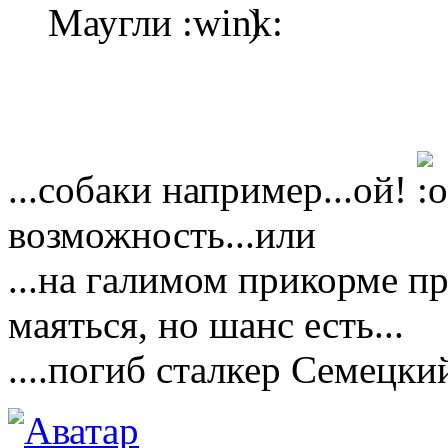
Маугли
)
...собаки например...ой!
возможность...или
...на галимом прикорме пр
маяться, но шанс есть...
....погиб сталкер Семецкий