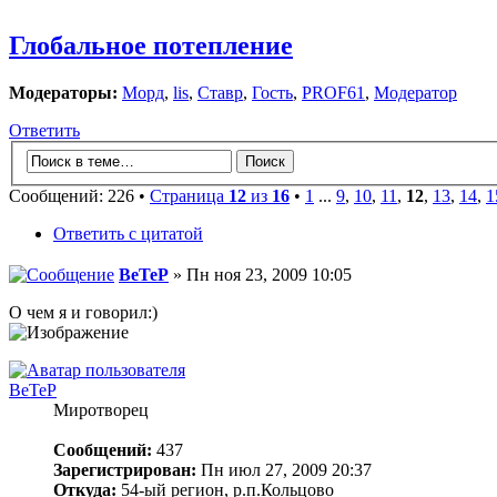
Глобальное потепление
Модераторы:
Морд
,
lis
,
Ставр
,
Гость
,
PROF61
,
Модератор
Ответить
Сообщений: 226 •
Страница
12
из
16
•
1
...
9
,
10
,
11
,
12
,
13
,
14
,
1
Ответить с цитатой
BeTeP
» Пн ноя 23, 2009 10:05
О чем я и говорил:)
BeTeP
Миротворец
Сообщений:
437
Зарегистрирован:
Пн июл 27, 2009 20:37
Откуда:
54-ый регион, р.п.Кольцово