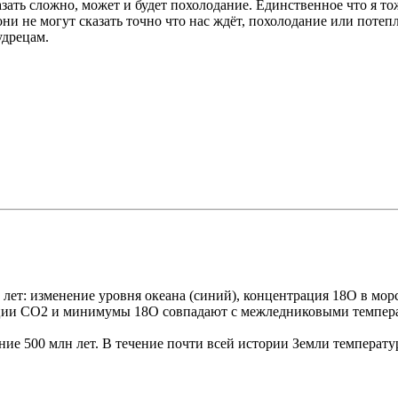
азать сложно, может и будет похолодание. Единственное что я то
ни не могут сказать точно что нас ждёт, похолодание или потеп
удрецам.
 лет: изменение уровня океана (синий), концентрация 18O в мор
рации CO2 и минимумы 18O совпадают с межледниковыми темпе
ние 500 млн лет. В течение почти всей истории Земли температ