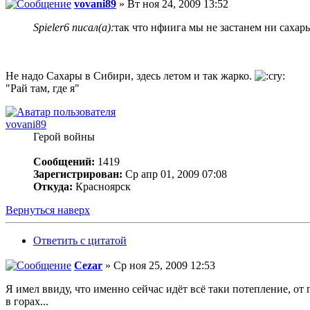
vovani89
» Вт ноя 24, 2009 13:52
Spieler6 писал(а):
так что нфиига мы не застанем ни сахары
Не надо Сахары в Сибири, здесь летом и так жарко.
"Рай там, где я"
vovani89
Герой войны
Сообщений:
1419
Зарегистрирован:
Ср апр 01, 2009 07:08
Откуда:
Красноярск
Вернуться наверх
Ответить с цитатой
Cezar
» Ср ноя 25, 2009 12:53
Я имел ввиду, что именно сейчас идёт всё таки потепление, о
в горах...