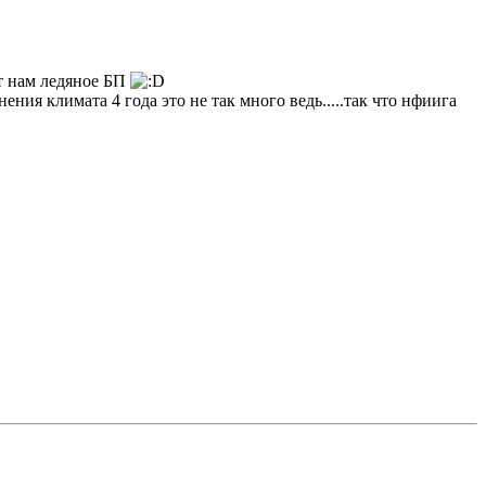
ет нам ледяное БП
ния климата 4 года это не так много ведь.....так что нфиига