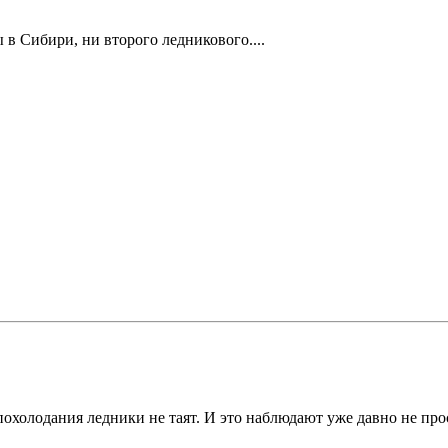
 в Сибири, ни второго ледникового....
т похолодания ледники не таят. И это наблюдают уже давно не п