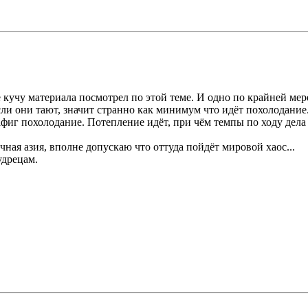
е кучу материала посмотрел по этой теме. И одно по крайней мер
если они тают, значит странно как минимум что идёт похолодани
 нафиг похолодание. Потепление идёт, при чём темпы по ходу дел
ная азия, вполне допускаю что оттуда пойдёт мировой хаос...
удрецам.