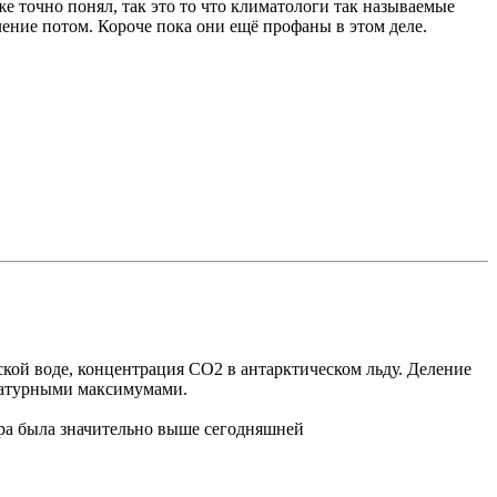
же точно понял, так это то что климатологи так называемые
ление потом. Короче пока они ещё профаны в этом деле.
ской воде, концентрация CO2 в антарктическом льду. Деление
ратурными максимумами.
ура была значительно выше сегодняшней