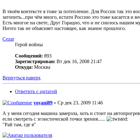
В твоём контексте я тоже за потепление. Для России так это в
затопить...при чём много, кстати Россию это тоже касается и 
Есть многое на свете, Друг Горацио, что и не снилось нашим м
Ничто так не объясняет настоящее, как знание прошлого.
Cezar
Герой войны
Сообщений:
893
Зарегистрирован:
Вт дек 16, 2008 21:47
Откуда:
Москва
Вернуться наверх
Ответить с цитатой
vovani89
» Ср дек 23, 2009 11:46
А у меня сегодня машина замерзла, хоть и стоит на автопрогре
если смотреть с эгоистической точки зрения......
"Рай там, где я"