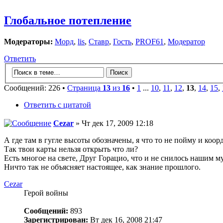
Глобальное потепление
Модераторы:
Морд
,
lis
,
Ставр
,
Гость
,
PROF61
,
Модератор
Ответить
Сообщений: 226 •
Страница
13
из
16
•
1
...
10
,
11
,
12
,
13
,
14
,
15
,
Ответить с цитатой
Cezar
» Чт дек 17, 2009 12:18
А где там в гугле высоты обозначены, я что то не пойму и коо
Так твои карты нельзя открыть что ли?
Есть многое на свете, Друг Горацио, что и не снилось нашим м
Ничто так не объясняет настоящее, как знание прошлого.
Cezar
Герой войны
Сообщений:
893
Зарегистрирован:
Вт дек 16, 2008 21:47