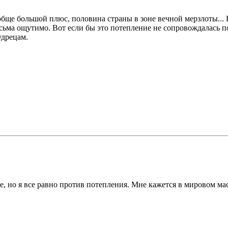
ообще большой плюс, половина страны в зоне вечной мерзлоты...
весьма ощутимо. Вот если бы это потепление не сопровождалась п
удрецам.
ве, но я все равно против потепления. Мне кажется в мировом м