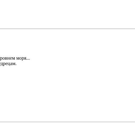
ровнем моря...
удрецам.