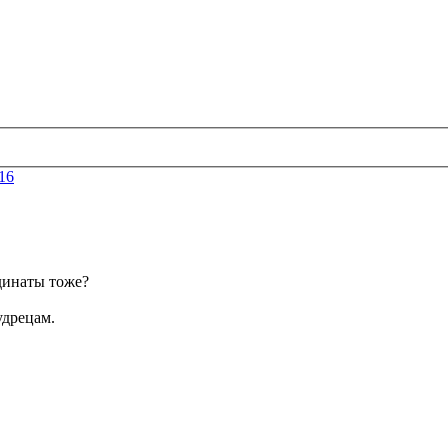
16
рдинаты тоже?
удрецам.