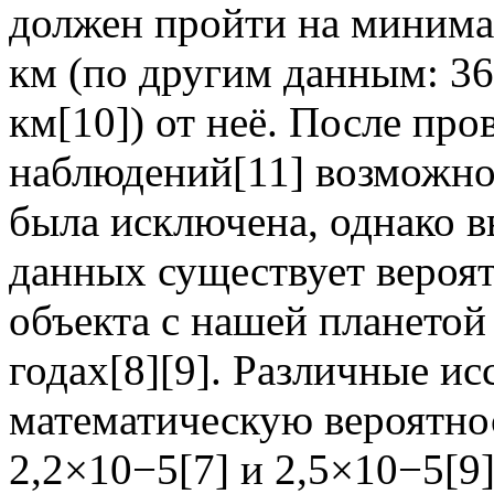
должен пройти на минима
км (по другим данным: 36 
км[10]) от неё. После пр
наблюдений[11] возможнос
была исключена, однако 
данных существует вероят
объекта с нашей плането
годах[8][9]. Различные и
математическую вероятно
2,2×10−5[7] и 2,5×10−5[9]