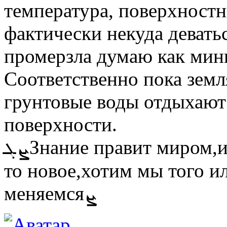
температура, поверхностны
фактически некуда девать
промерзла думаю как мини
Соответственно пока земля
грунтовые воды отдыхают 
поверхности.
ܨܓЗнание правит миром,и поэтому,когда мы узнаём что-
то новое,хотим мы того и
меняемсяܨ