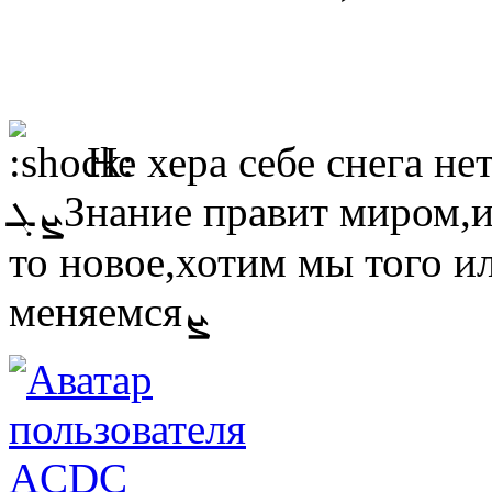
Не хера себе снега не
ܨܓЗнание правит миром,и поэтому,когда мы узнаём что-
то новое,хотим мы того и
меняемсяܨ
ACDC