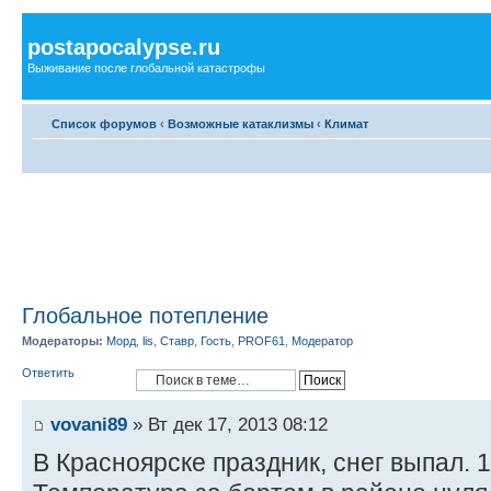
postapocalypse.ru
Выживание после глобальной катастрофы
Список форумов
‹
Возможные катаклизмы
‹
Климат
Глобальное потепление
Модераторы:
Морд
,
lis
,
Ставр
,
Гость
,
PROF61
,
Модератор
Ответить
vovani89
» Вт дек 17, 2013 08:12
В Красноярске праздник, снег выпал. 1