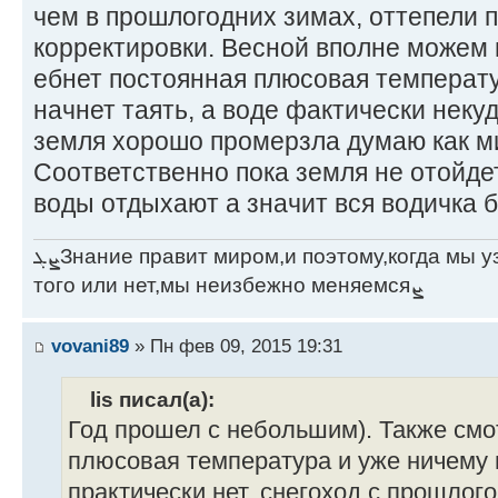
чем в прошлогодних зимах, оттепели 
корректировки. Весной вполне можем 
ебнет постоянная плюсовая температу
начнет таять, а воде фактически неку
земля хорошо промерзла думаю как ми
Соответственно пока земля не отойде
воды отдыхают а значит вся водичка б
ܨܓЗнание правит миром,и поэтому,когда мы узнаём что-то новое,хотим мы
того или нет,мы неизбежно меняемсяܨ
vovani89
» Пн фев 09, 2015 19:31
lis писал(а):
Год прошел с небольшим). Также смо
плюсовая температура и уже ничему н
практически нет, снегоход с прошлого