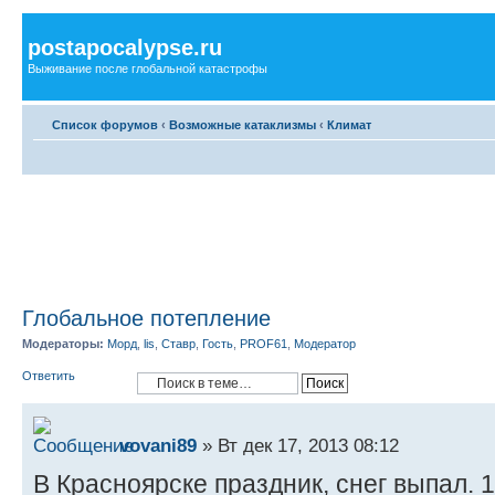
postapocalypse.ru
Выживание после глобальной катастрофы
Список форумов
‹
Возможные катаклизмы
‹
Климат
Глобальное потепление
Модераторы:
Морд
,
lis
,
Ставр
,
Гость
,
PROF61
,
Модератор
Ответить
vovani89
» Вт дек 17, 2013 08:12
В Красноярске праздник, снег выпал. 1