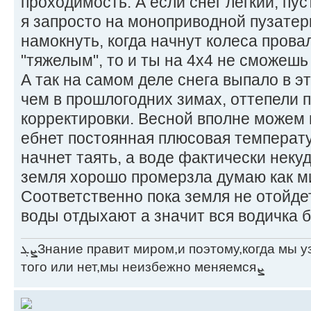
проходимость. А если снег легкий, пус
я запросто на моноприводной пузатерк
намокнуть, когда начнут колеса провал
"тяжелым", то и ты на 4х4 не сможешь
А так на самом деле снега выпало в э
чем в прошлогодних зимах, оттепели 
корректировки. Весной вполне можем 
ебнет постоянная плюсовая температу
начнет таять, а воде фактически неку
земля хорошо промерзла думаю как ми
Соответственно пока земля не отойде
воды отдыхают а значит вся водичка б
ܨܓЗнание правит миром,и поэтому,когда мы узнаём что-то новое,хотим мы
того или нет,мы неизбежно меняемсяܨ