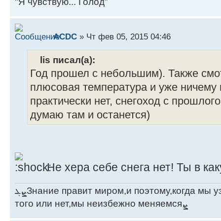
"Я чувствую... Голод"
ACDC
» Чт фев 05, 2015 04:46
lis писал(а):
Год прошел с небольшим). Также смо
плюсовая температура и уже ничему н
практически нет, снегоход с прошлого
думаю там и останется)
Не хера себе снега нет! Ты в к
ܨܓЗнание правит миром,и поэтому,когда мы узнаём что-то новое,хотим мы
того или нет,мы неизбежно меняемсяܨ