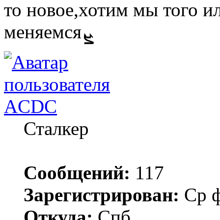
то новое,хотим мы того и
меняемсяܨ
ACDC
Сталкер
Сообщений:
117
Зарегистрирован:
Ср ф
Откуда:
Спб