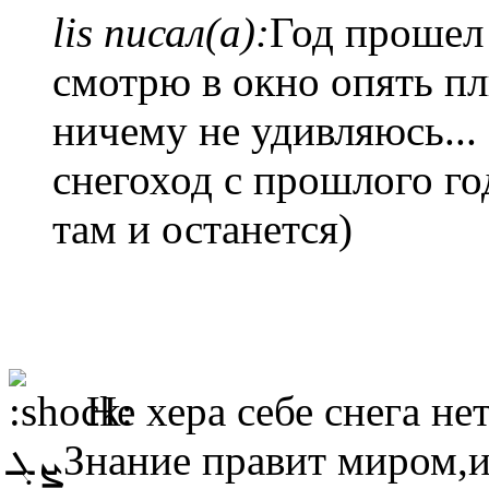
lis писал(а):
Год прошел
смотрю в окно опять пл
ничему не удивляюсь... 
снегоход с прошлого го
там и останется)
Не хера себе снега не
ܨܓЗнание правит миром,и поэтому,когда мы узнаём что-