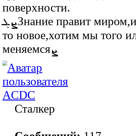
поверхности.
ܨܓЗнание правит миром,и поэтому,когда мы узнаём что-
то новое,хотим мы того и
меняемсяܨ
ACDC
Сталкер
Сообщений:
117