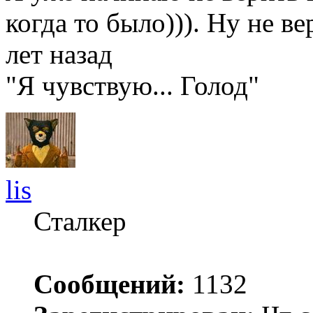
когда то было))). Ну не в
лет назад
"Я чувствую... Голод"
lis
Сталкер
Сообщений:
1132