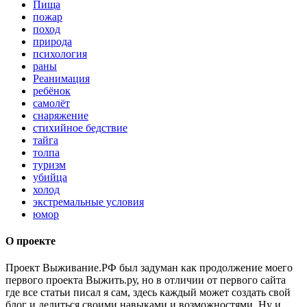
Пища
пожар
поход
природа
психология
раны
Реанимация
ребёнок
самолёт
снаряжение
стихийное бедствие
тайга
толпа
туризм
убийца
холод
экстремальные условия
юмор
О проекте
Проект Выживание.РФ был задуман как продолжение моего
первого проекта Выжить.ру, но в отличии от первого сайта
где все статьи писал я сам, здесь каждый может создать свой
блог и делиться своими навыками и возможностями. Ну и