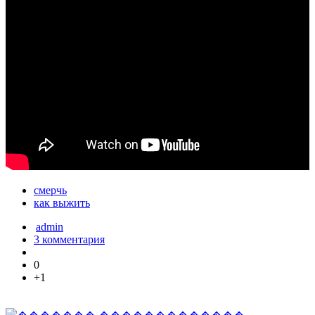
смерчь
как выжить
admin
3 комментария
0
+1