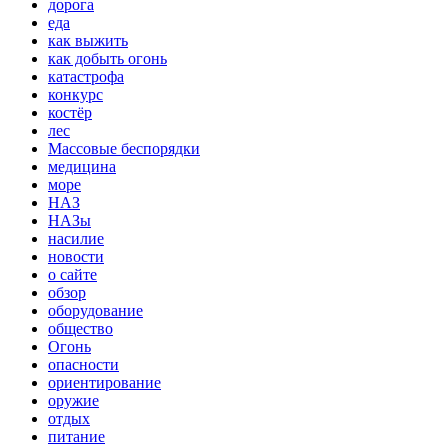
дорога
еда
как выжить
как добыть огонь
катастрофа
конкурс
костёр
лес
Массовые беспорядки
медицина
море
НАЗ
НАЗы
насилие
новости
о сайте
обзор
оборудование
общество
Огонь
опасности
ориентирование
оружие
отдых
питание