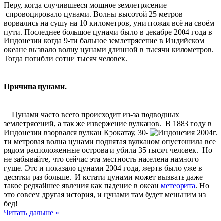
Перу, когда случившееся мощное землетрясение
спровоцировало цунами. Волны высотой 25 метров
ворвались на сушу на 10 километров, уничтожая всё на своём
пути. Последнее большое цунами было в декабре 2004 года в
Индонезии когда 9-ти бальное землетрясение в Индийском
океане вызвало волну цунами длинной в тысячи километров.
Тогда погибли сотни тысяч человек.
Причина цунами.
Цунами часто всего происходит из-за подводных
землетрясений, а так же извержение вулканов.
В 1883 году в
Индонезии взорвался вулкан Крокатау, 30-
ти метровая волна цунами поднятая вулканом опустошила все
рядом расположенные острова и убила 35 тысяч человек. Но
не забывайте, что сейчас эта местность населена намного
гуще. Это и показало цунами 2004 года, жертв было уже в
десятки раз больше. И кстати цунами может вызвать даже
такое редчайшее явления как падение в океан
метеорита
. Но
это совсем другая история, и цунами там будет меньшим из
бед!
Читать дальше »