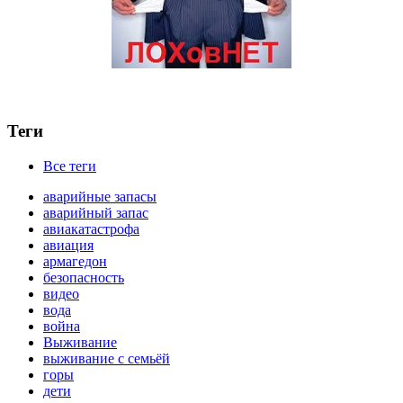
Теги
Все теги
аварийные запасы
аварийный запас
авиакатастрофа
авиация
армагедон
безопасность
видео
вода
война
Выживание
выживание с семьёй
горы
дети